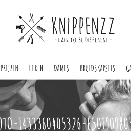
PRIJZEN
HEREN
DAMES
BRUIDSKAPSELS
G
OTO-1433360405326-E50F90980